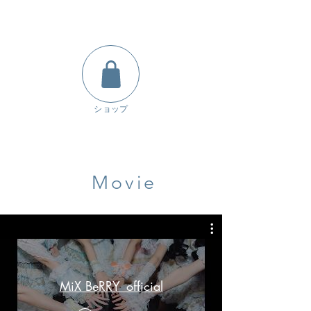
​ショップ
Movie
MiX BeRRY_official